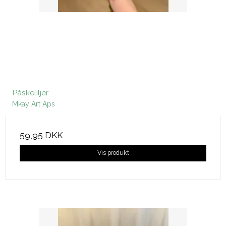
Påskeliljer
Mkay Art Aps
59,95 DKK
Vis produkt