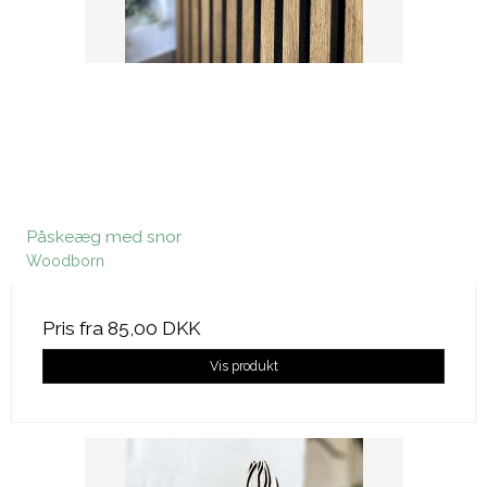
Påskeæg med snor
Woodborn
Pris fra
85,00 DKK
Vis produkt