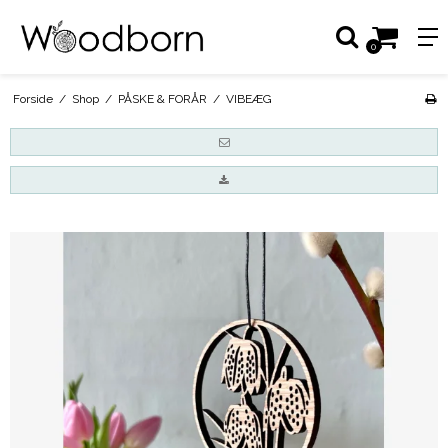
0
Forside
/
Shop
/
PÅSKE & FORÅR
/
VIBEÆG