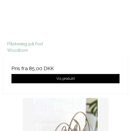
Påskeæg på fod
Woodborn
Pris fra
85,00 DKK
Vis produkt