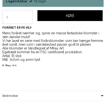
Lagerstatus:
På lager
KØB
FORÅRET ER PÅ VEJ!
Mens foråret nærmer sig, spirer en masse fantastiske blomster i
den danske muld!
Vi har lavet en serie med forårsblomster, som kan hænge fremme
året rundt, men som i særdeleshed passer godt til påsken.
Alle blomster er håndtegnet af MKay Art.
Egetræet kommer fra en FSC-certificeret produktion.
Antal: Ét styk
Mål: 7x7cm og 4mm tykt.
© 
MKay Art
Beskrivelse