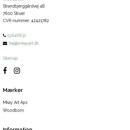
Strandbjerggårdvej 4B
7600 Struer
CVR-nummer
:
42421782
53646831
:
hej@mkayart.dk
Sitemap
Mærker
Mkay Art Aps
Woodborn
Information