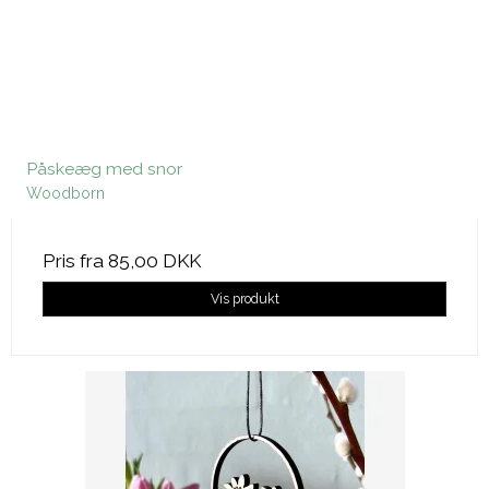
Påskeæg med snor
Woodborn
Pris fra
85,00 DKK
Vis produkt