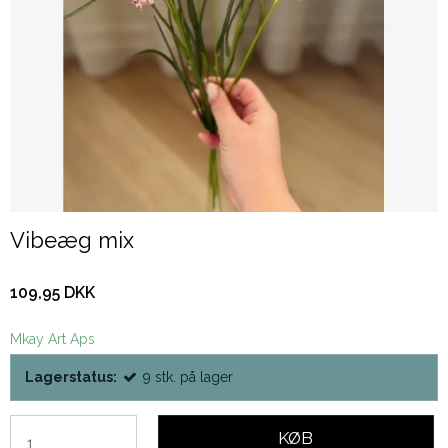
Vibeæg mix
109,95 DKK
Mkay Art Aps
Lagerstatus:
9
stk.
på lager
KØB