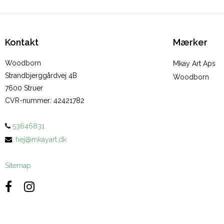
Kontakt
Mærker
Woodborn
Mkay Art Aps
Strandbjerggårdvej 4B
Woodborn
7600 Struer
CVR-nummer
:
42421782
53646831
:
hej@mkayart.dk
Sitemap