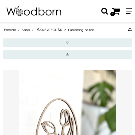
0
Forside
/
Shop
/
PÅSKE & FORÅR
/
Påskeæg på fod