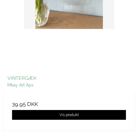
VINTERGÆK
Mkay Art Aps
39,95 DKK
Vis produkt