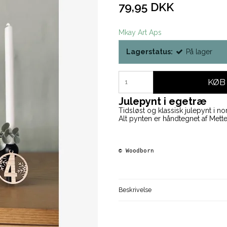
79,95 DKK
Mkay Art Aps
Lagerstatus:
På lager
KØB
Julepynt i egetræ
Tidsløst og klassisk julepynt i nor
Alt pynten er håndtegnet af Mette
© 
Woodborn   
Beskrivelse