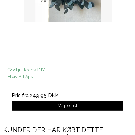
God jul krans DIY
Mkay Art Aps
Pris fra
249,95 DKK
Vis produkt
KUNDER DER HAR KØBT DETTE