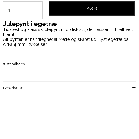
KØB
Julepynt i egetræ
Tidsløst og klassisk julepynt i nordisk stil, der passer ind i ethvert
hjem!
Alt pynten er håndtegnet af Mette og skåret ud i lyst egetræ på
cirka 4 mm i tykkelsen.
© 
Woodborn   
Beskrivelse