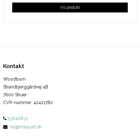
Vis produkt
Kontakt
Woodborn
Strandbjerggårdvej 4B
7600 Struer
CVR-nummer
:
42421782
53646831
:
hej@mkayart.dk