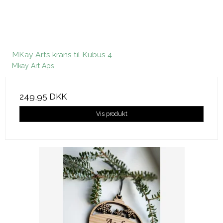
MKay Arts krans til Kubus 4
Mkay Art Aps
249,95 DKK
Vis produkt