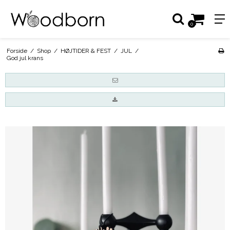
0
Forside
/
Shop
/
HØJTIDER & FEST
/
JUL
/
God jul krans