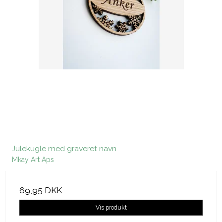
Julekugle med graveret navn
Mkay Art Aps
69,95 DKK
Vis produkt