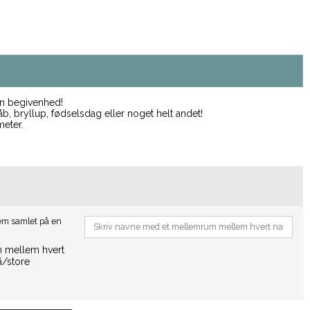
din begivenhed!
b, bryllup, fødselsdag eller noget helt andet!
meter.
dem samlet på en
m mellem hvert
/store