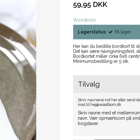
59,95 DKK
Woodborn
Lagerstatus:
På lager
Her kan du bestille bordkort til 
Det kan være navngivningsfest, då
Bordkortet måler cirka 6x6 centi
Minimumsbestilling er 5 stk.
Tilvalg
Skriv navnene ind her eller send 
mail til hej@woodborn.dk
Skriv navne med et mellemru
navn. Vær opmærksom på små
bogstaver.