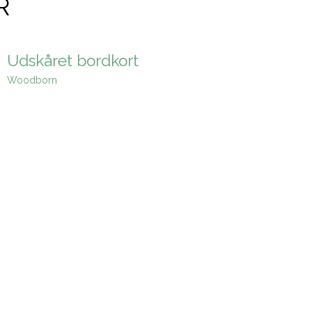
R
Udskåret bordkort
Woodborn