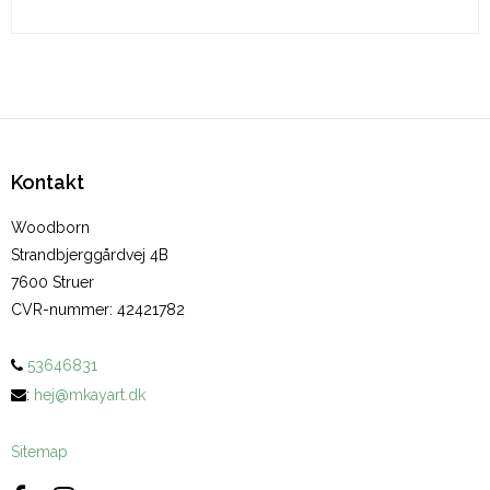
Kontakt
Woodborn
Strandbjerggårdvej 4B
7600 Struer
CVR-nummer
:
42421782
53646831
:
hej@mkayart.dk
Sitemap