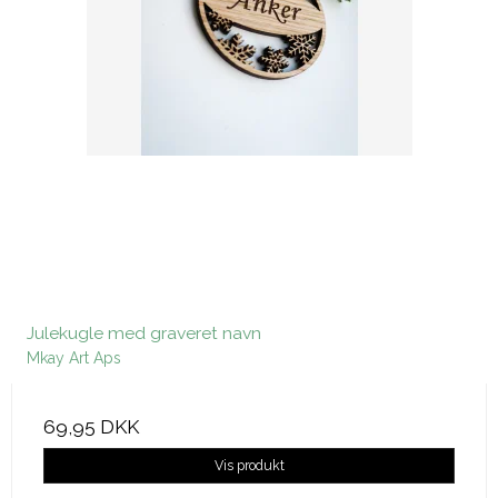
Julekugle med graveret navn
Mkay Art Aps
69,95 DKK
Vis produkt