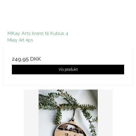
MKay Arts krans til Kubus 4
Mkay Art Aps
249,95 DKK
Vis produkt