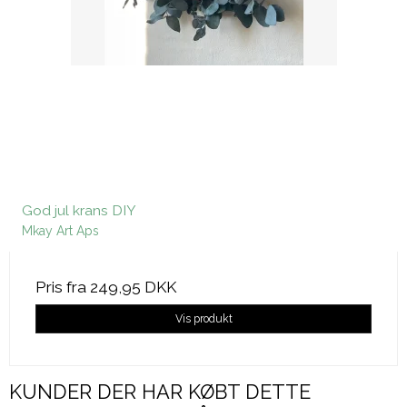
God jul krans DIY
Mkay Art Aps
Pris fra
249,95 DKK
Vis produkt
KUNDER DER HAR KØBT DETTE