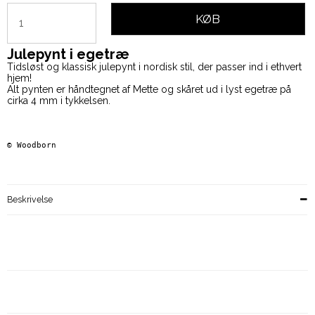
KØB
Julepynt i egetræ
Tidsløst og klassisk julepynt i nordisk stil, der passer ind i ethvert
hjem!
Alt pynten er håndtegnet af Mette og skåret ud i lyst egetræ på
cirka 4 mm i tykkelsen.
© 
Woodborn   
Beskrivelse