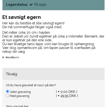
Lagerstatus:
På lager
Et søvnigt egern
Her kan du bestille et lille søvnigt egern!
De må sommerfugle følger også med.
Det måler cirka 20 cm i højden.
Den er skåret ud i tyndt egefinér på cirka 4 milimeter. Bemærk, der
er kun egefinér på den ene side.
Du kan tilvælge nano-tape, som kan bruges til ophængning.
Vær dog opmærksom på, om tapen passer til overfladen på
netop din væg.
© 
Woodborn  
Tilvalg
Vil du have graveret et navn på den?
(
+
0,00 DKK )
Uden gravering
(
+
49,95 DKK )
Med gravering
Skriv navnet her