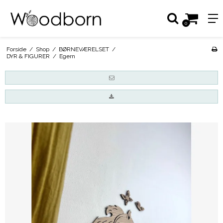
0
Forside
/
Shop
/
BØRNEVÆRELSET
/
DYR & FIGURER
/
Egern