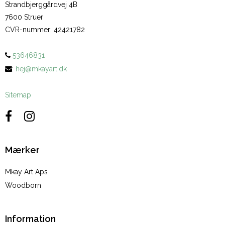
Strandbjerggårdvej 4B
7600 Struer
CVR-nummer
:
42421782
53646831
:
hej@mkayart.dk
Sitemap
Mærker
Mkay Art Aps
Woodborn
Information