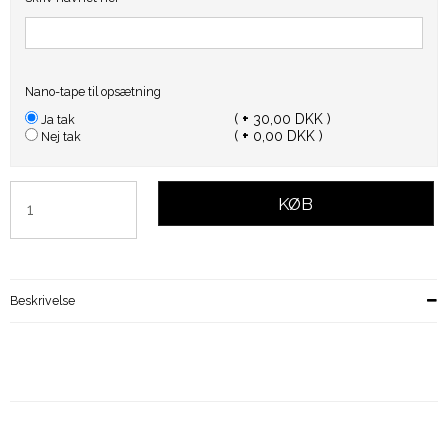
Nano-tape til opsætning
(
+
30,00 DKK )
Ja tak
(
+
0,00 DKK )
Nej tak
KØB
Beskrivelse