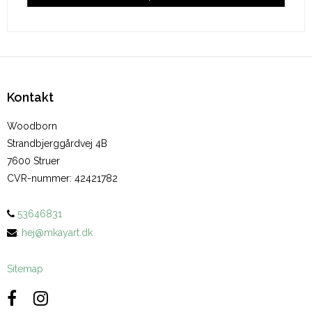
Kontakt
Woodborn
Strandbjerggårdvej 4B
7600 Struer
CVR-nummer
:
42421782
53646831
:
hej@mkayart.dk
Sitemap