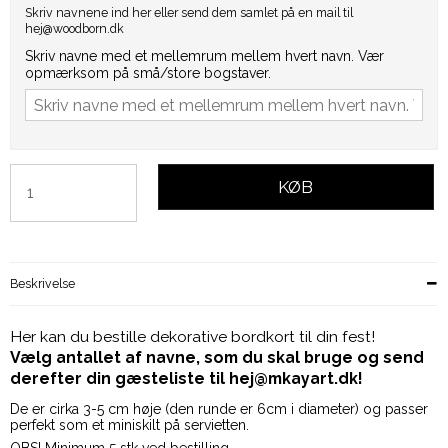
Skriv navnene ind her eller send dem samlet på en mail til
hej@woodborn.dk
Skriv navne med et mellemrum mellem hvert navn. Vær
opmærksom på små/store bogstaver.
KØB
Beskrivelse
Her kan du bestille dekorative bordkort til din fest!
Vælg antallet af navne, som du skal bruge og send
derefter din gæsteliste til hej@mkayart.dk!
De er cirka 3-5 cm høje (den runde er 6cm i diameter) og passer
perfekt som et miniskilt på servietten.
OBS! Minimum 5 stk ved bestilling