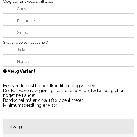
Vælg den ønskede skrifttype:
Curly
Romantisk
Simpel
Skal vi lave et hul til snor?:
Ja tak
Nej tak
Vælg Variant
Her kan du bestille bordkort til din begivenhed!
Det kan være navngivningsfest, dåb, bryllup, fødselsdag eller
noget helt andet!
Bordkortet måler cirka 1,8 x 7 centimeter.
Minimumsbestilling er 5 stk.
Tilvalg