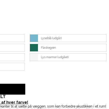
Lyseblå (udgår)
Flaskegrøn
Lys marmor (udgået)
ILT
 af hver farve!
kanter til at sætte på væggen, som kan forbedre akustikken i et rum!