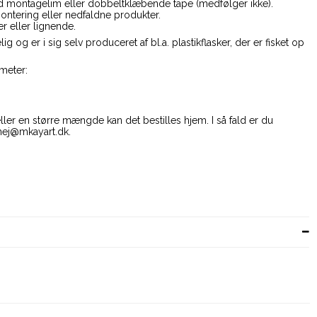
 montagelim eller dobbeltklæbende tape (medfølger ikke).
montering eller nedfaldne produkter.
 eller lignende.
g og er i sig selv produceret af bl.a. plastikflasker, der er fisket op
imeter:
ller en større mængde kan det bestilles hjem. I så fald er du
hej@mkayart.dk.