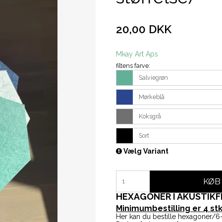
20,00 DKK
Mkay Art Aps
filtens farve:
Salviegrøn
Mørkeblå
Koksgrå
Sort
Vælg Variant
KØB
HEXAGONER I AKUSTIKF
Minimumbestilling er 4 stk
Her kan du bestille hexagoner/6-