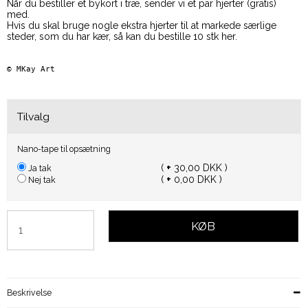
Når du bestiller et bykort i træ, sender vi et par hjerter (gratis)
med.
Hvis du skal bruge nogle ekstra hjerter til at markede særlige
steder, som du har kær, så kan du bestille 10 stk her.
© 
MKay Art  
Tilvalg
Nano-tape til opsætning
(
+
30,00 DKK )
Ja tak
(
+
0,00 DKK )
Nej tak
KØB
Beskrivelse