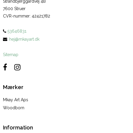
Strandbjerggårdvej 4B
7600 Struer
CVR-nummer
:
42421782
53646831
:
hej@mkayart.dk
Sitemap
Mærker
Mkay Art Aps
Woodborn
Information