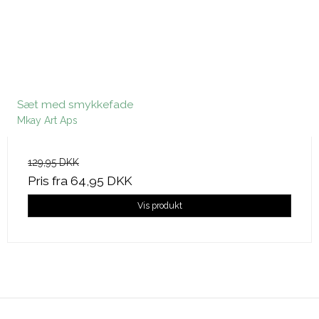
Sæt med smykkefade
Mkay Art Aps
129,95 DKK
Pris fra
64,95 DKK
Vis produkt