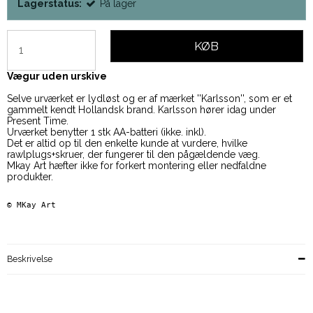
Lagerstatus:
På lager
KØB
Vægur uden urskive
Selve urværket er lydløst og er af mærket ''Karlsson'', som er et
gammelt kendt Hollandsk brand. Karlsson hører idag under
Present Time.
Urværket benytter 1 stk AA-batteri (ikke. inkl).
Det er altid op til den enkelte kunde at vurdere, hvilke
rawlplugs+skruer, der fungerer til den pågældende væg.
Mkay Art hæfter ikke for forkert montering eller nedfaldne
produkter.
© 
MKay Art    
Beskrivelse