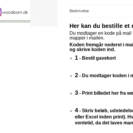
Beskrivelse
Her kan du bestille et 
Du modtager en kode på mail s
mapper i mailen.
Koden fremgår nederst i mail
og skrive koden ind.
1
- Bestil gavekort
2
- Du modtager koden i ma
3
- Print billedet her fra
4
- Skriv beløb, udstedels
eller Excel inden print).
Hv
ventetid, da det laves man