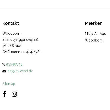
Kontakt
Mærker
Woodborn
Mkay Art Aps
Strandbjerggårdvej 4B
Woodborn
7600 Struer
CVR-nummer
:
42421782
53646831
:
hej@mkayart.dk
Sitemap