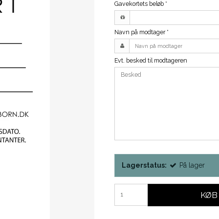
Gavekortets beløb
*
Navn på modtager
*
Evt. besked til modtageren
Lagerstatus:
På lager
KØB