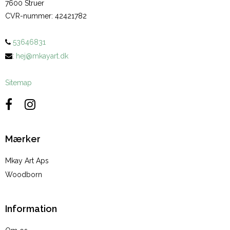
7600 Struer
CVR-nummer
:
42421782
53646831
:
hej@mkayart.dk
Sitemap
Mærker
Mkay Art Aps
Woodborn
Information